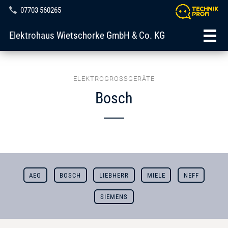
07703 560265
Elektrohaus Wietschorke GmbH & Co. KG
ELEKTROGROSSGERÄTE
Bosch
AEG
BOSCH
LIEBHERR
MIELE
NEFF
SIEMENS